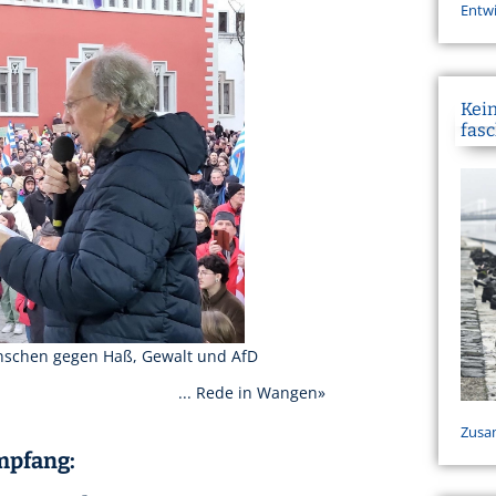
Entwi
Kein
fasc
nschen gegen Haß, Gewalt und AfD
... Rede in Wangen»
Zusa
mpfang: