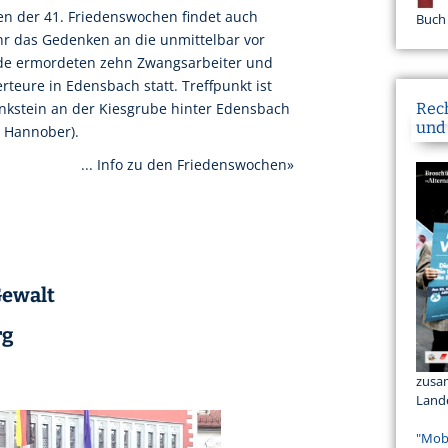
n der 41. Friedenswochen findet auch
Buch
hr das Gedenken an die unmittelbar vor
de ermordeten zehn Zwangsarbeiter und
rteure in Edensbach statt. Treffpunkt ist
nkstein an der Kiesgrube hinter Edensbach
Rec
und
g Hannober).
... Info zu den Friedenswochen»
Gewalt
rg
zusa
Land
"Mob 