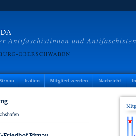
BDA
r Antifaschistinnen und Antifaschiste
BURG-OBERSCHWABEN
Birnau
Italien
Mitglied werden
Nachricht
I
ung
Mit
richshafen
-Friedhof Birnau