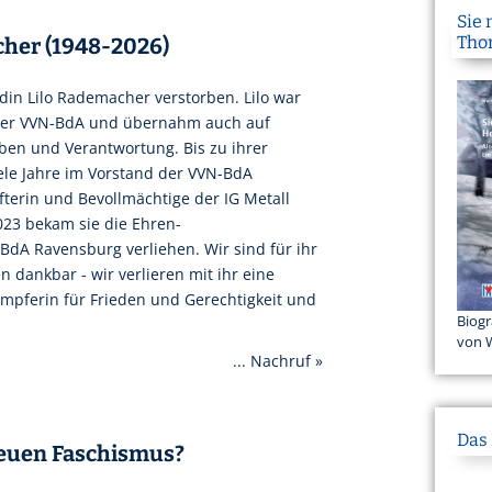
Sie
Tho
her (1948-2026)
in Lilo Rademacher verstorben. Lilo war
n der VVN-BdA und übernahm auch auf
en und Verantwortung. Bis zu ihrer
iele Jahre im Vorstand der VVN-BdA
terin und Bevollmächtige der IG Metall
023 bekam sie die Ehren-
BdA Ravensburg verliehen. Wir sind für ihr
 dankbar - wir verlieren mit ihr eine
Kämpferin für Frieden und Gerechtigkeit und
Biogr
von 
... Nachruf »
Das
neuen Faschismus?