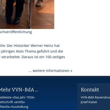
uchveröffentlichung
lie: Der Historiker Werner Heinz hat
-jährigen Alois Thoma geführt und die
verarbeitet. Daraus ist ein 100-seitiges
... weitere Informationen »
Mehr VVN-BdA ...
Kontakt
eitleiste »Das Jahr 1933«
VVN-BdA Ravensbu
eitschrift »antifa«
Josef Kaiser
»Neofa«-Ausstellung