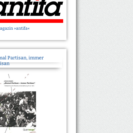
agazin »antifa«
mal Partisan, immer
isan