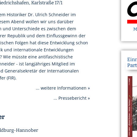
riedrichshafen, Karlstraße 17/1
em Historiker Dr. Ulrich Schneider im
iesem Abend wollen wir uns darüber
en und Unterschiede es zwischen dem
M
rer Republik und dem Einflussgewinn der
tischen Folgen hat diese Entwicklung schon
ik und internationale Entwicklungen
? Wie müsste eine antifaschistische
Ein
neider - ist langjähriges Mitglied im
Part
d Generalsekretär der Internationalen
r (FIR).
... weitere Informationen »
... Pressebericht »
er
Waldburg-Hannober