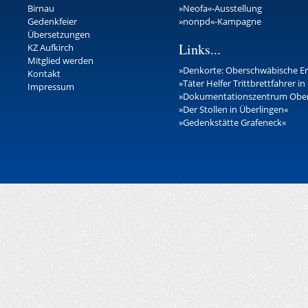
Birnau
»Neofa«-Ausstellung
Gedenkfeier
»nonpd«-Kampagne
Übersetzungen
Links...
KZ Aufkirch
Mitglied werden
»Denkorte: Oberschwäbische E
Kontakt
»Täter Helfer Trittbrettfahrer i
Impressum
»Dokumentationszentrum Ober
»Der Stollen in Überlingen«
»Gedenkstätte Grafeneck«