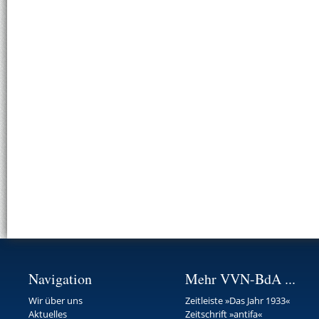
Navigation
Mehr VVN-BdA ...
Wir über uns
Zeitleiste »Das Jahr 1933«
Aktuelles
Zeitschrift »antifa«