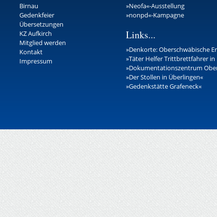
Birnau
»Neofa«-Ausstellung
Gedenkfeier
»nonpd«-Kampagne
Übersetzungen
Links...
KZ Aufkirch
Mitglied werden
»Denkorte: Oberschwäbische E
Kontakt
»Täter Helfer Trittbrettfahrer i
Impressum
»Dokumentationszentrum Ober
»Der Stollen in Überlingen«
»Gedenkstätte Grafeneck«